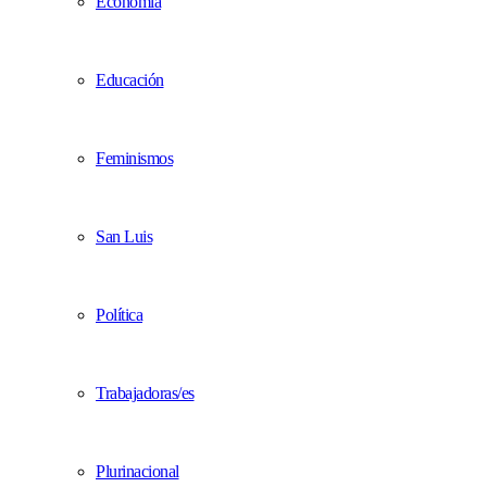
Economía
Educación
Feminismos
San Luis
Política
Trabajadoras/es
Plurinacional