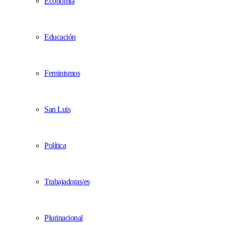
Economía
Educación
Feminismos
San Luis
Política
Trabajadoras/es
Plurinacional