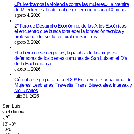
«Pulverizamos la violencia contra las mujeres»: la mentira
de Milei frente al dato real de un femicidio cada 40 horas
agosto 4, 2026
2° Foro de Desarrollo Económico de las Artes Escénicas,
el encuentro que busca fortalecer la formación técnica y
profesional del sector cultural en San Luis
agosto 3, 2026
«La tierra no se negocia», la palabra de las mujeres
defensoras de los bienes comunes de San Luis en el Día
de la Pachamama
agosto 1, 2026
Córdoba se prepara para el 39º Encuentro Plurinacional de
Mujeres, Lesbianas, Travestis, Trans, Bisexuales, Intersex y
No Binaries
julio 31, 2026
San Luis
Cielo limpio
℃
3
13º - 3º
52%