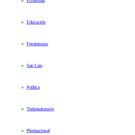
Economía
Educación
Feminismos
San Luis
Política
Trabajadoras/es
Plurinacional