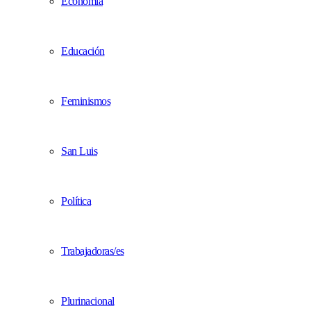
Economía
Educación
Feminismos
San Luis
Política
Trabajadoras/es
Plurinacional