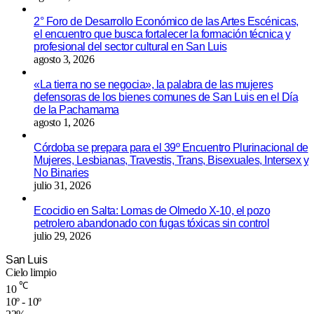
2° Foro de Desarrollo Económico de las Artes Escénicas,
el encuentro que busca fortalecer la formación técnica y
profesional del sector cultural en San Luis
agosto 3, 2026
«La tierra no se negocia», la palabra de las mujeres
defensoras de los bienes comunes de San Luis en el Día
de la Pachamama
agosto 1, 2026
Córdoba se prepara para el 39º Encuentro Plurinacional de
Mujeres, Lesbianas, Travestis, Trans, Bisexuales, Intersex y
No Binaries
julio 31, 2026
Ecocidio en Salta: Lomas de Olmedo X-10, el pozo
petrolero abandonado con fugas tóxicas sin control
julio 29, 2026
San Luis
Cielo limpio
℃
10
10º - 10º