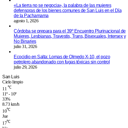
«La tierra no se negocia», la palabra de las mujeres
defensoras de los bienes comunes de San Luis en el Día
de la Pachamama
agosto 1, 2026
Córdoba se prepara para el 39º Encuentro Plurinacional de
Mujeres, Lesbianas, Travestis, Trans, Bisexuales, Intersex y
No Binaries
julio 31, 2026
Ecocidio en Salta: Lomas de Olmedo X-10, el pozo
petrolero abandonado con fugas tóxicas sin control
julio 29, 2026
San Luis
Cielo limpio
℃
11
11º - 10º
33%
8.73 km/h
℃
10
Jue
℃
17