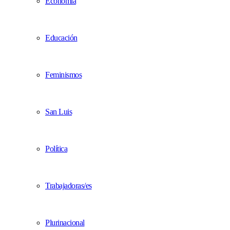
Economía
Educación
Feminismos
San Luis
Política
Trabajadoras/es
Plurinacional