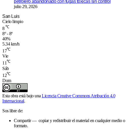
petrolero abandonado con fugas tóxicas sin control
julio 29, 2026
San Luis
Cielo limpio
℃
8
8º - 8º
40%
5.34 km/h
℃
17
Vie
℃
11
Sáb
℃
12
Dom
Esta obra está bajo una
Licencia Creative Commons Atribución 4.0
Internacional
.
Sos libre de:
Compartir — copiar y redistribuir el material en cualquier medio o
formato.