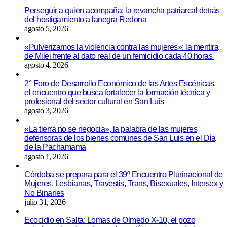
Perseguir a quien acompaña: la revancha patriarcal detrás
del hostigamiento a lanegra Redona
agosto 5, 2026
«Pulverizamos la violencia contra las mujeres»: la mentira
de Milei frente al dato real de un femicidio cada 40 horas
agosto 4, 2026
2° Foro de Desarrollo Económico de las Artes Escénicas,
el encuentro que busca fortalecer la formación técnica y
profesional del sector cultural en San Luis
agosto 3, 2026
«La tierra no se negocia», la palabra de las mujeres
defensoras de los bienes comunes de San Luis en el Día
de la Pachamama
agosto 1, 2026
Córdoba se prepara para el 39º Encuentro Plurinacional de
Mujeres, Lesbianas, Travestis, Trans, Bisexuales, Intersex y
No Binaries
julio 31, 2026
Ecocidio en Salta: Lomas de Olmedo X-10, el pozo