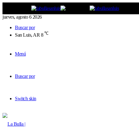
jueves, agosto 6 2026
Buscar por
℃
San Luis, AR
8
Menú
Buscar por
Switch skin