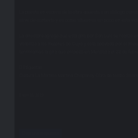
La puesta en escena de la obra apuesta a un diálogo constant
sirve de contexto y es como situarnos un poco en esta vida d
La directora agrega que esta gira por San Luis se realiza
visibiliza a las mujeres de Cuyo y está apoyado por el Impu
terminamos la gira que empezó en Mendoza el 22 de febrero
Etiquetas
Cultura
La Martina
Martina Chapanay
Obra de teatro
Sobre
abril 28, 2023
Deja una respuesta