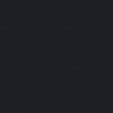
illa que siempre vuelve , la sequia.
eno fue hace menos de un año en Mendoza y es una obra que
ibo a partir de diferentes investigaciones, pero me inspiro y me
ncatti. Me encuentro con este libro y empieza a ser como un
s del Guanacache, que es un territorio huarpe de Mendoza, donde
ó a San Martín. Erica comenta que «la Martina anduvo mucho
torio de Cuyo. Ahí comienza una investigación sobre su vida,
tina porque fue una mujer muy irreverente para el momento en
rece que es una deuda histórica como la de muchas mujeres no
odo en estos tiempos cuando hablamos de empoderamiento», explica
en su vida es como el empoderamiento es una fuente ancestral