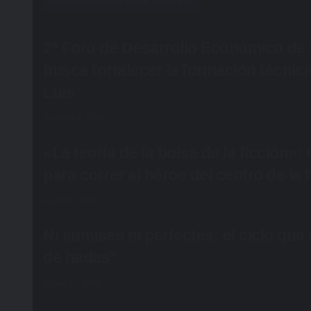
Publicaciones relacionadas
2° Foro de Desarrollo Económico de 
busca fortalecer la formación técnica
Luis
agosto 3, 2026
«La teoría de la bolsa de la ficción»: 
para correr al héroe del centro de la 
julio 25, 2026
Ni sumises ni perfectes: el ciclo que
de hadas”
junio 10, 2026