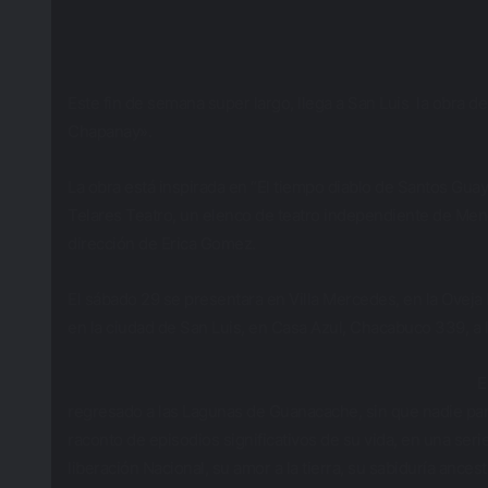
Este fin de semana super largo, llega a San Luis la obra de
Chapanay».
La obra está inspirada en “El tiempo diablo de Santos Gua
Telares Teatro, un elenco de teatro independiente de Men
dirección de Erica Gomez.
El sábado 29 se presentara en Villa Mercedes, en la Oveja N
en la ciudad de San Luis, en Casa Azul, Chacabuco 339, a 
E
regresado a las Lagunas de Guanacache, sin que nadie pare
raconto de episodios significativos de su vida, en una seri
liberación Nacional, su amor a la tierra, su sabiduría ance