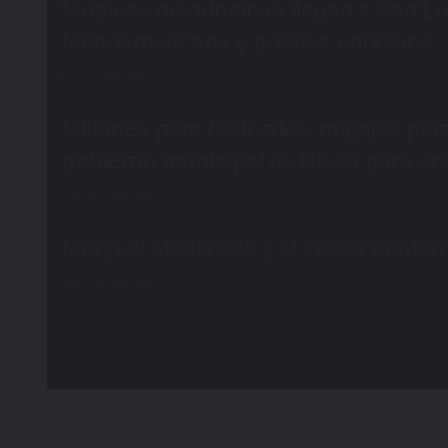
Músicas mendocinas llegan a San Lui
latinoamericana y poética cotidiana
abril 18, 2026
Millones para festivales, migajas para 
gobierno municipal de Hissa para arti
febrero 5, 2026
Marysol Mediavilla y el cauce subter
enero 17, 2026