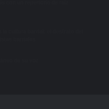
s con un repertorio de raíz
la cultura barrial: el destrato del
stas barriales
ráneo de su voz