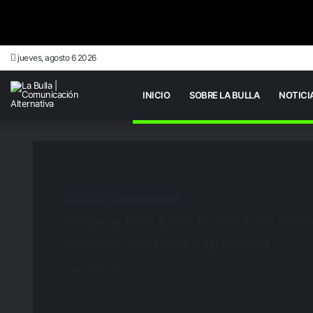
jueves, agosto 6 2026
INICIO
SOBRE LA BULLA
NOTICI
Inicio
/
Cultura
/
Llega a San Luis la obra de teatro sobre Martina
Cultura
Uncategorized
Llega a San Luis la obra de tea
huarpe, valiente y guerrera
abril 28, 2023