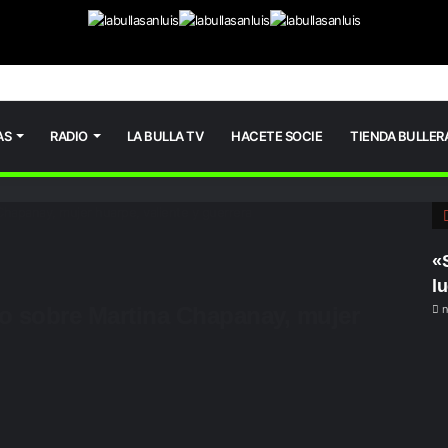
AS
RADIO
LA BULLA TV
HACETE SOCIE
TIENDA BULLER
 Chapanay, mujer huarpe, valiente y guerrera
«
l
tro sobre Martina Chapanay, mujer
n