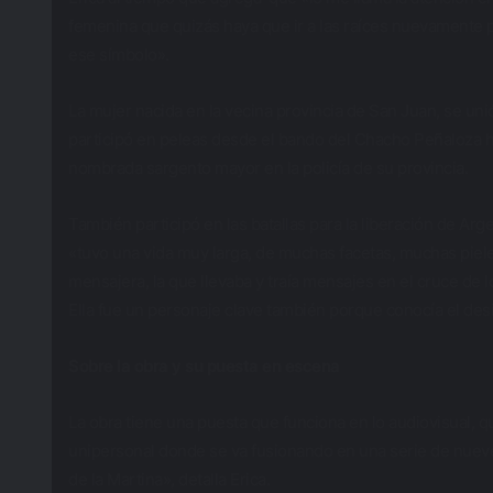
femenina que quizás haya que ir a las raíces nuevamente 
ese símbolo».
La mujer nacida en la vecina provincia de San Juan, se uni
participó en peleas desde el bando del Chacho Peñaloza ha
nombrada sargento mayor en la policía de su provincia.
También participó en las batallas para la liberación de Ar
«tuvo una vida muy larga, de muchas facetas, muchas piel
mensajera, la que llevaba y traía mensajes en el cruce de 
Ella fue un personaje clave también porque conocía el desi
Sobre la obra y su puesta en escena
La obra tiene una puesta que funciona en lo audiovisual, q
unipersonal donde se va fusionando en una serie de nueve 
de la Martina», detalla Erica.