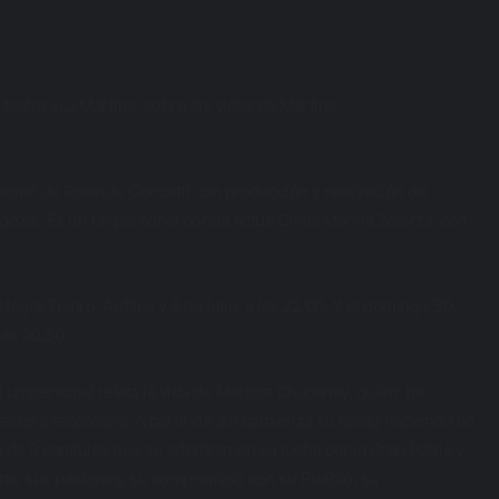
 teatro «La Martina, sobre las vidas de Martina
yama” de Rolando Concatti con producción y realización de
doza. Es un unipersonal donde actúa Cintia Marina Zolorza con
egra Teatro, Ardiles y 9 de julio, a las 22.00. Y el domingo 30,
las 20.30.
l unipersonal relata la vida de Martina Chapanay, quien ha
ciera recordarla. A partir de ahí comienza su relato haciendo un
e de 9 capítulos que se adentran en su lucha por la Gran Patria y
stral, sus pasiones, su compromiso con su Pueblo, su