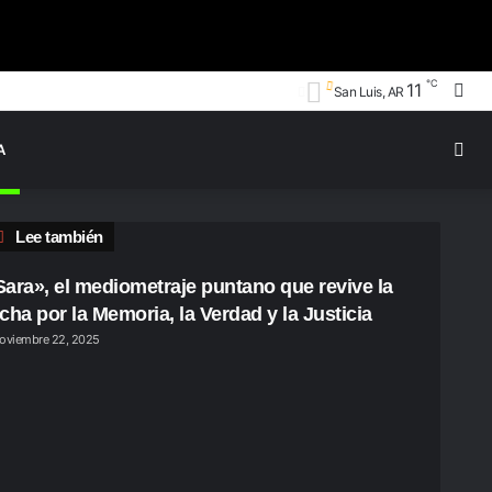
℃
Bus
11
San Luis, AR
por
Swi
A
ski
Cerrar
Lee también
Sara», el mediometraje puntano que revive la
ucha por la Memoria, la Verdad y la Justicia
oviembre 22, 2025