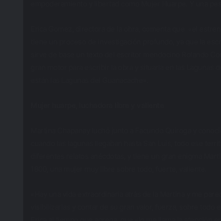
empoderamiento y libertad como Mujer Huarpe. Y una pesad
Erica Gomez, directora de la obra, comenta que «el estr
tiene un proceso de investigación profundo, ya que la escr
sirve de base un texto del escritor mendocino Rolando Co
gran motor para escribir la obra y situarla en las Laguna
están las Lagunas del Guanacache».
Mujer huarpe, luchadora libre y valiente
Martina Chapanay luchó junto a Facundo Quiroga y conoci
cuando las lagunas llegaban hasta San Luis, todo ese terri
diferentes relatos anécdotas, y tiene un gran enigma Mar
1800, una mujer muy libre sobre todo, fuerte, valiente.
«Hay una vida extraordinaria atrás de la Martina y me pa
visibilizarlas y contar de su gran valor, fuerza, sobre t
Erica al tiempo que agrega que «lo me llama la atención 