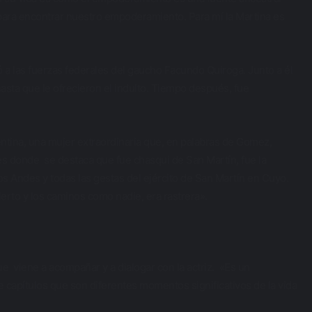
para encontrar nuestro empoderamiento. Para mí la Martina es
ó a las fuerzas federales del gaucho Facundo Quiroga. Junto a él
sta que le ofrecieron el indulto. Tiempo después, fue
gentina, una mujer extraordinaria que, en palabras de Gomez,
es donde se destaca que fue chasqui de San Martín, fue la
los Andes y todas las gestas del ejército de San Martín en Cuyo.
erto y los caminos como nadie, era rastrera».
ue viene a acompañar y a dialogar con la actriz. «Es un
capítulos que son diferentes momentos significativos de la vida