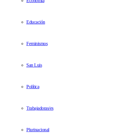
Economía
Educación
Feminismos
San Luis
Política
Trabajadoras/es
Plurinacional