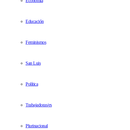
Economía
Educación
Feminismos
San Luis
Política
Trabajadoras/es
Plurinacional