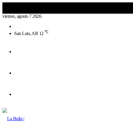
viernes, agosto 7 2026
Buscar
por
℃
San Luis, AR
12
Menú
Buscar
por
Switch
skin