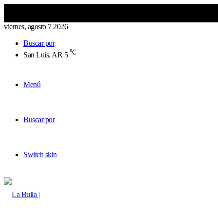
viernes, agosto 7 2026
Buscar por
℃
San Luis, AR
5
Menú
Buscar por
Switch skin