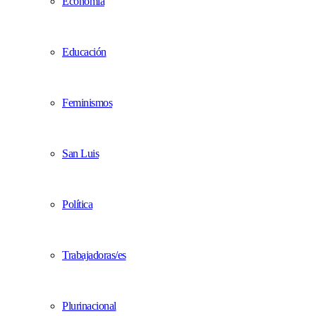
Economía
Educación
Feminismos
San Luis
Política
Trabajadoras/es
Plurinacional