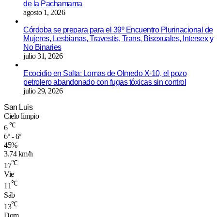
de la Pachamama
agosto 1, 2026
Córdoba se prepara para el 39º Encuentro Plurinacional de
Mujeres, Lesbianas, Travestis, Trans, Bisexuales, Intersex y
No Binaries
julio 31, 2026
Ecocidio en Salta: Lomas de Olmedo X-10, el pozo
petrolero abandonado con fugas tóxicas sin control
julio 29, 2026
San Luis
Cielo limpio
℃
6
6º - 6º
45%
3.74 km/h
℃
17
Vie
℃
11
Sáb
℃
13
Dom