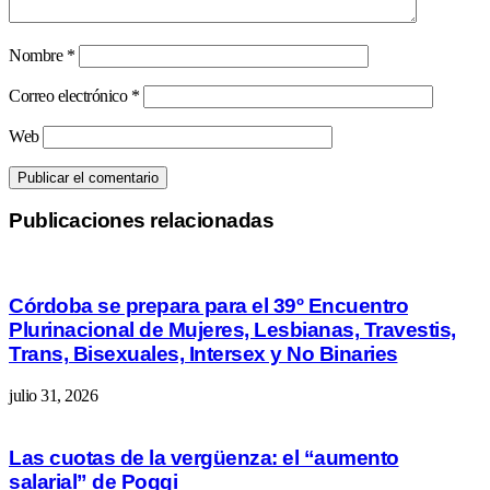
Nombre
*
Correo electrónico
*
Web
Publicaciones relacionadas
Córdoba se prepara para el 39º Encuentro
Plurinacional de Mujeres, Lesbianas, Travestis,
Trans, Bisexuales, Intersex y No Binaries
julio 31, 2026
Las cuotas de la vergüenza: el “aumento
salarial” de Poggi