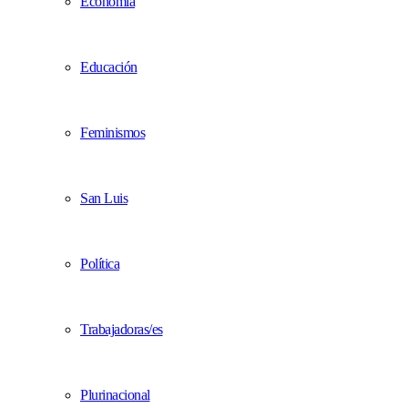
Economía
Educación
Feminismos
San Luis
Política
Trabajadoras/es
Plurinacional