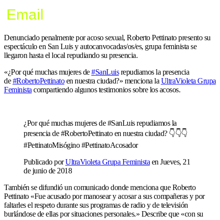
Email
Denunciado penalmente por acoso sexual, Roberto Pettinato presento su
espectáculo en San Luis y autocanvocadas/os/es, grupa feminista se
llegaron hasta el local repudiando su presencia.
«¿Por qué muchas mujeres de
#
SanLuis
repudiamos la presencia
de
#
RobertoPettinato
en nuestra ciudad?» menciona la
UltraVioleta Grupa
Feminista
compartiendo algunos testimonios sobre los acosos.
¿Por qué muchas mujeres de #SanLuis repudiamos la
presencia de #RobertoPettinato en nuestra ciudad? 👇👇👇
#PettinatoMisógino #PettinatoAcosador
Publicado por
UltraVioleta Grupa Feminista
en Jueves, 21
de junio de 2018
También se difundió un comunicado donde menciona que Roberto
Pettinato «Fue acusado por manosear y acosar a sus compañeras y por
faltarles el respeto durante sus programas de radio y de televisión
burlándose de ellas por situaciones personales.» Describe que «con su