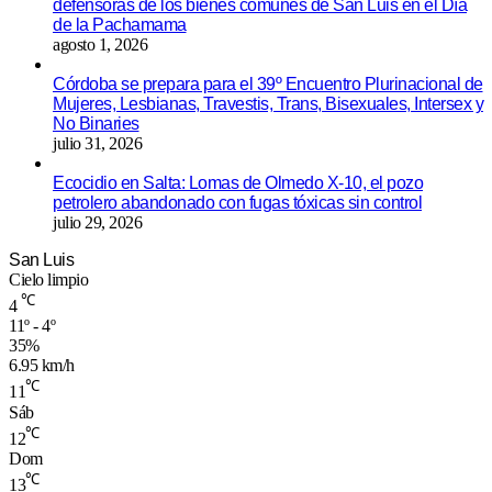
defensoras de los bienes comunes de San Luis en el Día
de la Pachamama
agosto 1, 2026
Córdoba se prepara para el 39º Encuentro Plurinacional de
Mujeres, Lesbianas, Travestis, Trans, Bisexuales, Intersex y
No Binaries
julio 31, 2026
Ecocidio en Salta: Lomas de Olmedo X-10, el pozo
petrolero abandonado con fugas tóxicas sin control
julio 29, 2026
San Luis
Cielo limpio
℃
4
11º - 4º
35%
6.95 km/h
℃
11
Sáb
℃
12
Dom
℃
13