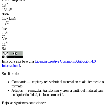
℃
13
13º - 8º
86%
1.67 km/h
℃
13
Jue
℃
17
Vie
℃
11
Sáb
Esta obra está bajo una
Licencia Creative Commons Atribución 4.0
Internacional
.
Sos libre de:
Compartir — copiar y redistribuir el material en cualquier medio o
formato.
Adaptar — remezclar, transformar y crear a partir del material para
cualquier finalidad, incluso comercial.
Bajo las siguientes condiciones: