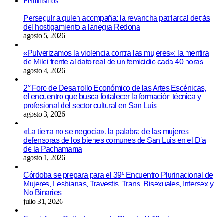
Feminismos
Perseguir a quien acompaña: la revancha patriarcal detrás
del hostigamiento a lanegra Redona
agosto 5, 2026
«Pulverizamos la violencia contra las mujeres»: la mentira
de Milei frente al dato real de un femicidio cada 40 horas
agosto 4, 2026
2° Foro de Desarrollo Económico de las Artes Escénicas,
el encuentro que busca fortalecer la formación técnica y
profesional del sector cultural en San Luis
agosto 3, 2026
«La tierra no se negocia», la palabra de las mujeres
defensoras de los bienes comunes de San Luis en el Día
de la Pachamama
agosto 1, 2026
Córdoba se prepara para el 39º Encuentro Plurinacional de
Mujeres, Lesbianas, Travestis, Trans, Bisexuales, Intersex y
No Binaries
julio 31, 2026