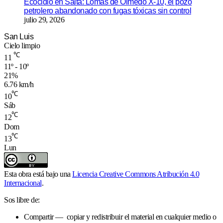
Ecocidio en Salta: Lomas de Olmedo X-10, el pozo
petrolero abandonado con fugas tóxicas sin control
julio 29, 2026
San Luis
Cielo limpio
℃
11
11º - 10º
21%
6.76 km/h
℃
10
Sáb
℃
12
Dom
℃
13
Lun
Esta obra está bajo una
Licencia Creative Commons Atribución 4.0
Internacional
.
Sos libre de:
Compartir — copiar y redistribuir el material en cualquier medio o