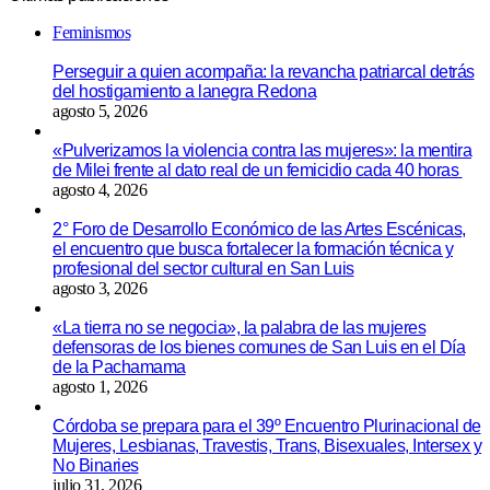
Feminismos
Perseguir a quien acompaña: la revancha patriarcal detrás
del hostigamiento a lanegra Redona
agosto 5, 2026
«Pulverizamos la violencia contra las mujeres»: la mentira
de Milei frente al dato real de un femicidio cada 40 horas
agosto 4, 2026
2° Foro de Desarrollo Económico de las Artes Escénicas,
el encuentro que busca fortalecer la formación técnica y
profesional del sector cultural en San Luis
agosto 3, 2026
«La tierra no se negocia», la palabra de las mujeres
defensoras de los bienes comunes de San Luis en el Día
de la Pachamama
agosto 1, 2026
Córdoba se prepara para el 39º Encuentro Plurinacional de
Mujeres, Lesbianas, Travestis, Trans, Bisexuales, Intersex y
No Binaries
julio 31, 2026