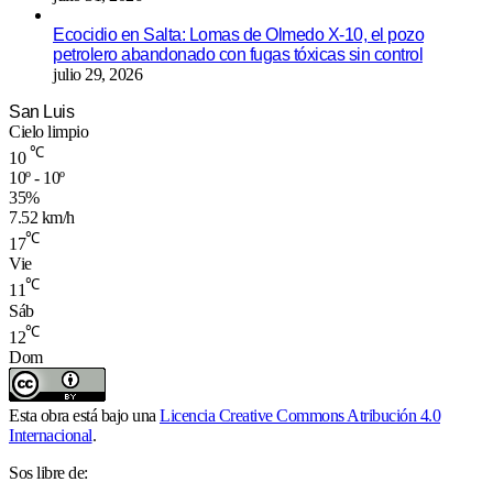
Ecocidio en Salta: Lomas de Olmedo X-10, el pozo
petrolero abandonado con fugas tóxicas sin control
julio 29, 2026
San Luis
Cielo limpio
℃
10
10º - 10º
35%
7.52 km/h
℃
17
Vie
℃
11
Sáb
℃
12
Dom
Esta obra está bajo una
Licencia Creative Commons Atribución 4.0
Internacional
.
Sos libre de: