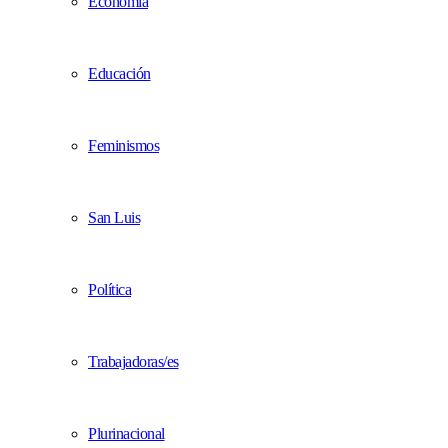
Economía
Educación
Feminismos
San Luis
Política
Trabajadoras/es
Plurinacional