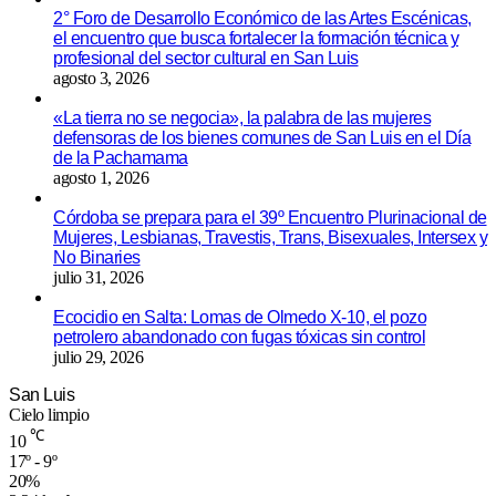
2° Foro de Desarrollo Económico de las Artes Escénicas,
el encuentro que busca fortalecer la formación técnica y
profesional del sector cultural en San Luis
agosto 3, 2026
«La tierra no se negocia», la palabra de las mujeres
defensoras de los bienes comunes de San Luis en el Día
de la Pachamama
agosto 1, 2026
Córdoba se prepara para el 39º Encuentro Plurinacional de
Mujeres, Lesbianas, Travestis, Trans, Bisexuales, Intersex y
No Binaries
julio 31, 2026
Ecocidio en Salta: Lomas de Olmedo X-10, el pozo
petrolero abandonado con fugas tóxicas sin control
julio 29, 2026
San Luis
Cielo limpio
℃
10
17º - 9º
20%