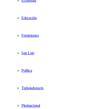
Economía
Educación
Feminismos
San Luis
Política
Trabajadoras/es
Plurinacional