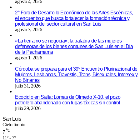
agosto 4, 2026
2° Foro de Desarrollo Económico de las Artes Escénicas,
el encuentro que busca fortalecer la formación técnica y
profesional del sector cultural en San Luis
agosto 3, 2026
«La tierra no se negocia», la palabra de las mujeres
defensoras de los bienes comunes de San Luis en el Día
de la Pachamama
agosto 1, 2026
Córdoba se prepara para el 39º Encuentro Plurinacional de
Mujeres, Lesbianas, Travestis, Trans, Bisexuales, Intersex y
No Binaries
julio 31, 2026
Ecocidio en Salta: Lomas de Olmedo X-10, el pozo
petrolero abandonado con fugas tóxicas sin control
julio 29, 2026
San Luis
Cielo limpio
℃
7
11º - 7º