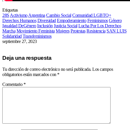
Etiquetas
28S
Activismo
Argentina
Cambio Social
Comunidad LGBTQ+
Derechos Humanos
Diversidad
Empoderamiento
Feminismos
Género
Igualdad DeGénero
Inclusión
Justicia Social
Lucha Por Los Derechos
Marcha
Movimiento Feminista
Mujeres
Protestas
Resistencia
SAN LUIS
Solidaridad
Transfeminismos
septiembre 27, 2023
Deja una respuesta
Tu dirección de correo electrónico no será publicada.
Los campos
obligatorios están marcados con
*
Comentario
*