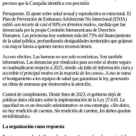
precisos que la Campaña identifica con precisión:
Presupuesto. El ajuste sobre salud sexual y reproductiva es estructural. El
Plan de Prevención de Embarazo Adolescente No Intencional (ENIA)
sufrió
«un recorte de casi el 90% en términos reales»,
medida que fue
denunciada por la propia Comisión Interamericana de Derechos
Humanos. Las provincias hoy sostienen más del 75% del financiamiento
de la salud pública, profundizando desigualdades territoriales que golpean
con mayor fuerza a quienes menos recursos tienen.
Acceso efectivo. Las barreras no son solo económicas. Son también
informativas. Las denuncias por obstáculos para acceder al aborto seguro
se cuadruplicaron respecto a 2025, siendo
«la falta de información clara y
accesible el principal motivo en la mayoría de los casos»
. A eso se suma
el hostigamiento a los equipos de salud que garantizan la ley, generando
un clima de amenaza que desincentiva la atención.
Control de cumplimiento. Desde fines de 2023, el gobierno dejó de
publicar datos oficiales sobre la implementación de la Ley 27.610. La
opacidad no es un descuido administrativo: es una estrategia.
«Sin datos,
no hay rendición de cuentas. Sin rendición de cuentas, los daños quedan
invisibilizados».
La organización como respuesta