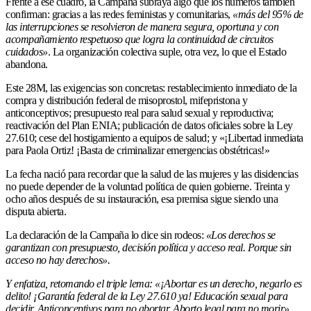
Frente a ese cuadro, la Campaña subraya algo que los números también
confirman: gracias a las redes feministas y comunitarias,
«más del 95% de
las interrupciones se resolvieron de manera segura, oportuna y con
acompañamiento respetuoso que logra la continuidad de circuitos
cuidados»
. La organización colectiva suple, otra vez, lo que el Estado
abandona.
Este 28M, las exigencias son concretas: restablecimiento inmediato de la
compra y distribución federal de misoprostol, mifepristona y
anticonceptivos; presupuesto real para salud sexual y reproductiva;
reactivación del Plan ENIA; publicación de datos oficiales sobre la Ley
27.610; cese del hostigamiento a equipos de salud; y «¡Libertad inmediata
para Paola Ortiz! ¡Basta de criminalizar emergencias obstétricas!»
La fecha nació para recordar que la salud de las mujeres y las disidencias
no puede depender de la voluntad política de quien gobierne. Treinta y
ocho años después de su instauración, esa premisa sigue siendo una
disputa abierta.
La declaración de la Campaña lo dice sin rodeos:
«Los derechos se
garantizan con presupuesto, decisión política y acceso real. Porque sin
acceso no hay derechos».
Y enfatiza, retomando el triple lema: «¡Abortar es un derecho, negarlo es
delito! ¡Garantía federal de la Ley 27.610 ya! Educación sexual para
decidir. Anticonceptivos para no abortar. Aborto legal para no morir».