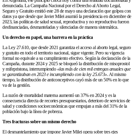
En Argentina, ese principio choca hoy contra una realidad documentada y
denunciada. La Campaña Nacional por el Derecho al Aborto Legal,
Seguro y Gratuito emitió este 28 de mayo una declaración que golpea con
datos ya que desde que Javier Milei asumió la presidencia en diciembre de
2023, las políticas de salud sexual, reproductiva y no reproductiva fueron
desfinanciadas, desmanteladas y silenciadas de manera sistemática.
Un derecho en papel, una barrera en la práctica
La Ley 27.610, que desde 2021 garantiza el acceso al aborto legal, seguro
y gratuito en todo el territorio nacional, sigue vigente. Pero su vigencia
formal no equivale a su cumplimiento efectivo. Según la declaración de la
Campaña, durante 2024 y 2025 se bloqueó la distribución de misoprostol
y mifepristona, interrumpiendo
«las más de cien mil entregas anuales que
se garantizaban en 2023 e incumpliendo con la ley 25.673»
. Al mismo
tiempo, la distribución de anticonceptivos cayó más de un 50% en lo que
va de la gestión.
La razón de mortalidad materna aumentó un 37% en 2024 y es la
consecuencia directa de recortes presupuestarios, deterioro de servicios de
salud y condiciones socioeconómicas que empujan a más del 31% de la
población bajo la línea de pobreza.
Tres fracturas sobre un mismo derecho
El desmantelamiento que impone Javier Milei opera sobre tres ejes