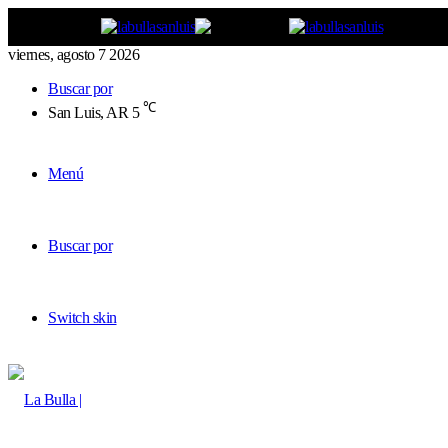
viernes, agosto 7 2026
Buscar por
℃
San Luis, AR
5
Menú
Buscar por
Switch skin