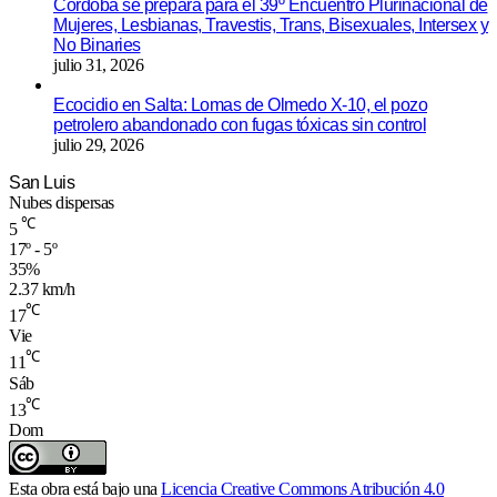
Córdoba se prepara para el 39º Encuentro Plurinacional de
Mujeres, Lesbianas, Travestis, Trans, Bisexuales, Intersex y
No Binaries
julio 31, 2026
Ecocidio en Salta: Lomas de Olmedo X-10, el pozo
petrolero abandonado con fugas tóxicas sin control
julio 29, 2026
San Luis
Nubes dispersas
℃
5
17º - 5º
35%
2.37 km/h
℃
17
Vie
℃
11
Sáb
℃
13
Dom
Esta obra está bajo una
Licencia Creative Commons Atribución 4.0