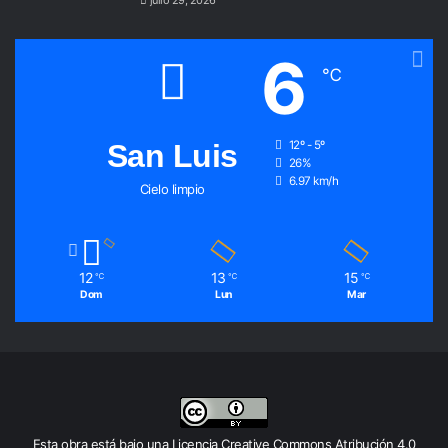
julio 29, 2026
6
℃
San Luis
12º - 5º
26%
6.97 km/h
Cielo limpio
12
13
15
℃
℃
℃
Dom
Lun
Mar
Esta obra está bajo una
Licencia Creative Commons Atribución 4.0