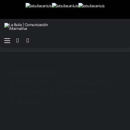
Menú
Buscar
Switch
por
skin
Inicio
/
Enredando Las Mañanas
Enredando Las Mañanas
Agrotóxicos y fumigaciones en
Entre Ríos | Enredando las
Mañanas
diciembre 2, 2022