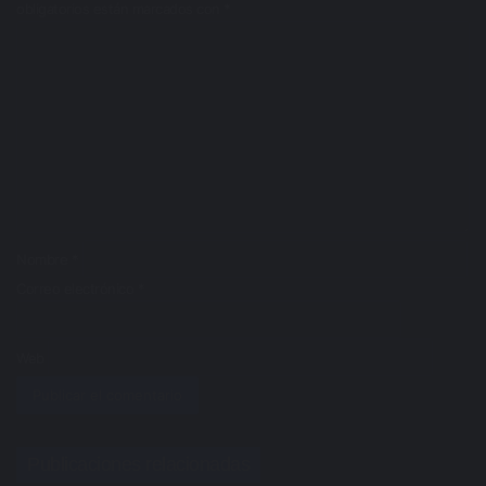
obligatorios están marcados con
*
C
o
m
e
n
t
a
r
i
o
*
Nombre
*
Correo electrónico
*
Web
Publicaciones relacionadas