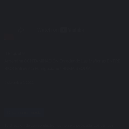
Etiquetas
Argentina
CONTAMINACIÓN
Enredando Las Mañanas
ENTRE
RIOS
Entrevista
Fumigaciones
RNMA
SEQUÍA
diciembre 2, 2022
Deja una respuesta
Tu dirección de correo electrónico no será publicada.
Los campos