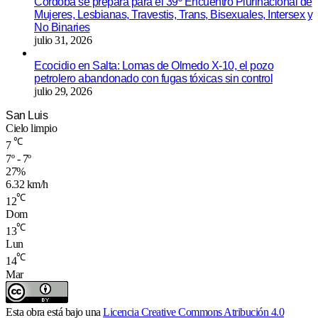
Córdoba se prepara para el 39º Encuentro Plurinacional de
Mujeres, Lesbianas, Travestis, Trans, Bisexuales, Intersex y
No Binaries
julio 31, 2026
Ecocidio en Salta: Lomas de Olmedo X-10, el pozo
petrolero abandonado con fugas tóxicas sin control
julio 29, 2026
San Luis
Cielo limpio
℃
7
7º - 7º
27%
6.32 km/h
℃
12
Dom
℃
13
Lun
℃
14
Mar
Esta obra está bajo una
Licencia Creative Commons Atribución 4.0