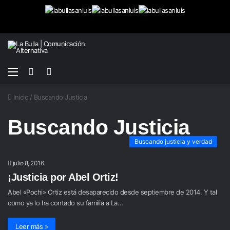
Menú
Buscar
Switch
por
skin
Inicio
/
Buscando Justicia
Buscando Justicia
Buscando justicia y verdad
julio 8, 2016
¡Justicia por Abel Ortiz!
Abel «Pochi» Ortiz está desaparecido desde septiembre de 2014. Y tal
como ya lo ha contado su familia a La…
Leer más »