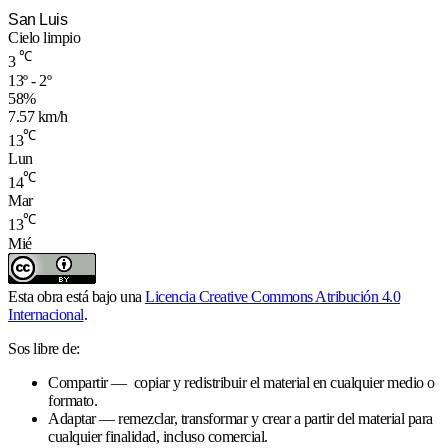
San Luis
Cielo limpio
℃
3
13º - 2º
58%
7.57 km/h
℃
13
Lun
℃
14
Mar
℃
13
Mié
Esta obra está bajo una
Licencia Creative Commons Atribución 4.0
Internacional
.
Sos libre de:
Compartir — copiar y redistribuir el material en cualquier medio o
formato.
Adaptar — remezclar, transformar y crear a partir del material para
cualquier finalidad, incluso comercial.