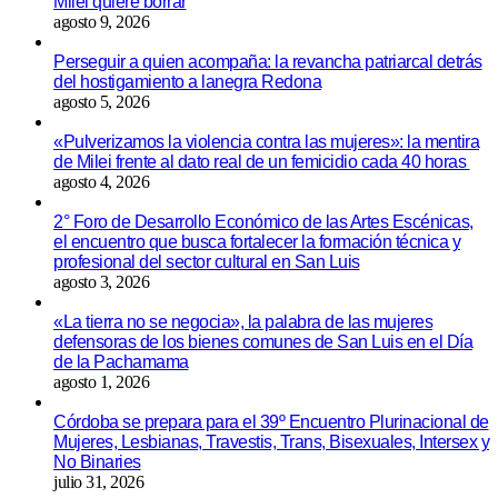
Milei quiere borrar
agosto 9, 2026
Perseguir a quien acompaña: la revancha patriarcal detrás
del hostigamiento a lanegra Redona
agosto 5, 2026
«Pulverizamos la violencia contra las mujeres»: la mentira
de Milei frente al dato real de un femicidio cada 40 horas
agosto 4, 2026
2° Foro de Desarrollo Económico de las Artes Escénicas,
el encuentro que busca fortalecer la formación técnica y
profesional del sector cultural en San Luis
agosto 3, 2026
«La tierra no se negocia», la palabra de las mujeres
defensoras de los bienes comunes de San Luis en el Día
de la Pachamama
agosto 1, 2026
Córdoba se prepara para el 39º Encuentro Plurinacional de
Mujeres, Lesbianas, Travestis, Trans, Bisexuales, Intersex y
No Binaries
julio 31, 2026