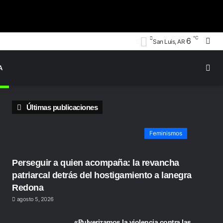
℃
Bus
6
San Luis, AR
por
Swi
A
ski
Últimas publicaciones
Feminismos
Perseguir a quien acompaña: la revancha
patriarcal detrás del hostigamiento a lanegra
Redona
agosto 5, 2026
«Pulverizamos la violencia contra las