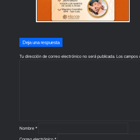
Deja una respuesta
Tu dirección de correo electrónico no será publicada.
Los campos o
C
o
m
e
n
t
a
r
i
o
Nombre
*
*
Correo electrónico
*