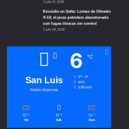
julio 31, 2026
Ecocidio en Salta: Lomas de Olmedo
X-10, el pozo petrolero abandonado
con fugas tóxicas sin control
julio 29, 2026
6
℃
San Luis
17º - 5º
44%
3.08 km/h
Nubes dispersas
17
11
13
℃
℃
℃
Vie
Sáb
Dom