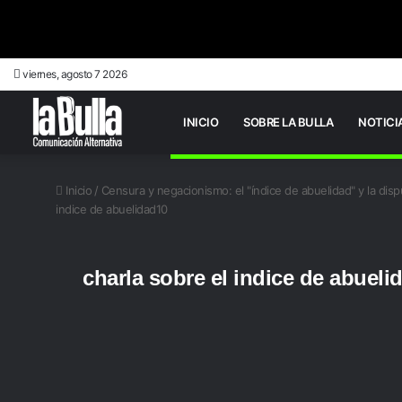
viernes, agosto 7 2026
INICIO
SOBRE LA BULLA
NOTICI
Inicio
/
Censura y negacionismo: el "índice de abuelidad" y la dis
indice de abuelidad10
charla sobre el indice de abueli