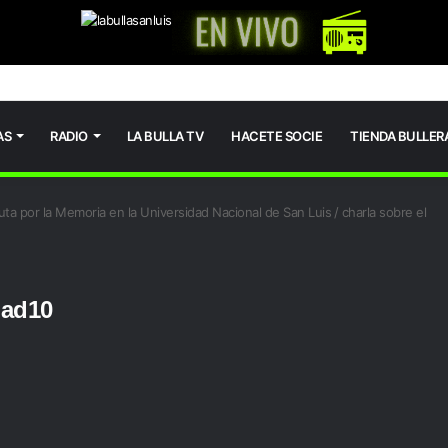
AS
RADIO
LA BULLA TV
HACETE SOCIE
TIENDA BULLER
puta por la Memoria en la Universidad Nacional de San Luis
/
charla sobre el
dad10