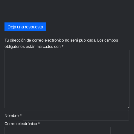
Deja una respuesta
Tu dirección de correo electrónico no será publicada.
Los campos
obligatorios están marcados con
*
C
o
m
e
n
t
a
r
i
o
*
Nombre
*
Correo electrónico
*