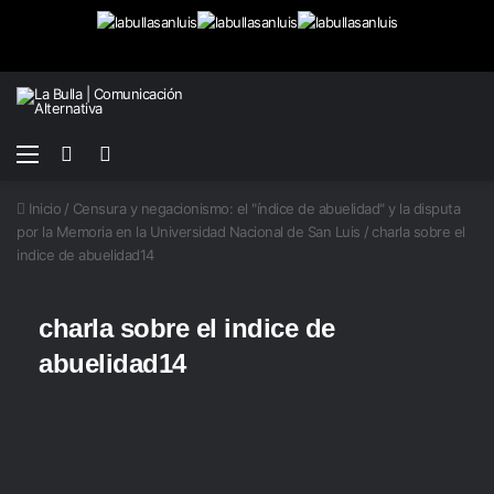
Menú
Buscar
Switch
por
skin
Inicio
/
Censura y negacionismo: el "índice de abuelidad" y la disputa
por la Memoria en la Universidad Nacional de San Luis
/
charla sobre el
indice de abuelidad14
charla sobre el indice de
abuelidad14