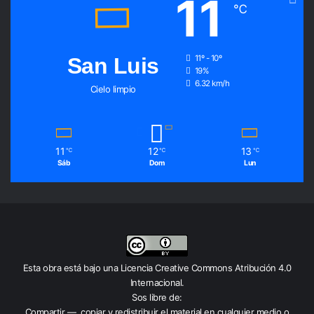
11
℃
San Luis
11º - 10º
19%
6.32 km/h
Cielo limpio
11
12
13
℃
℃
℃
Sáb
Dom
Lun
Esta obra está bajo una
Licencia Creative Commons Atribución 4.0
Internacional
.
Sos libre de:
Compartir — copiar y redistribuir el material en cualquier medio o