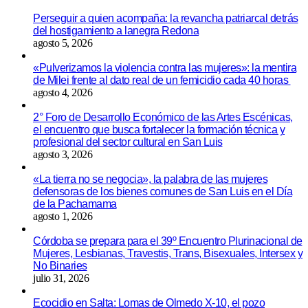
Perseguir a quien acompaña: la revancha patriarcal detrás
del hostigamiento a lanegra Redona
agosto 5, 2026
«Pulverizamos la violencia contra las mujeres»: la mentira
de Milei frente al dato real de un femicidio cada 40 horas
agosto 4, 2026
2° Foro de Desarrollo Económico de las Artes Escénicas,
el encuentro que busca fortalecer la formación técnica y
profesional del sector cultural en San Luis
agosto 3, 2026
«La tierra no se negocia», la palabra de las mujeres
defensoras de los bienes comunes de San Luis en el Día
de la Pachamama
agosto 1, 2026
Córdoba se prepara para el 39º Encuentro Plurinacional de
Mujeres, Lesbianas, Travestis, Trans, Bisexuales, Intersex y
No Binaries
julio 31, 2026
Ecocidio en Salta: Lomas de Olmedo X-10, el pozo