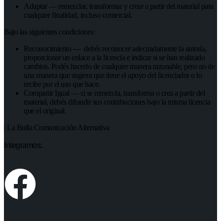
Adaptar — remezclar, transformar y crear a partir del material para
cualquier finalidad, incluso comercial.
Bajo las siguientes condiciones:
Reconocimiento — debés reconocer adecuadamente la autoría,
proporcionar un enlace a la licencia e indicar si se han realizado
cambios. Podés hacerlo de cualquier manera razonable, pero no de
una manera que sugiera que tiene el apoyo del licenciador o lo
recibe por el uso que hace.
Compartir Igual — si se remezcla, transforma o crea a partir del
material, debés difundir sus contribuciones bajo la misma licencia
que el original.
| La Bulla Comunicación Alternativa
Integramos: