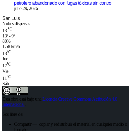
petrolero abandonado con fugas tóxicas sin control
julio 29, 2026
San Luis
Nubes dispersas
℃
13
13º - 9º
80%
1.58 km/h
℃
13
Jue
℃
17
Vie
℃
11
Sáb
Esta obra está bajo una
Licencia Creative Commons Atribución 4.0
Internacional
.
Sos libre de:
Compartir — copiar y redistribuir el material en cualquier medio o
formato.