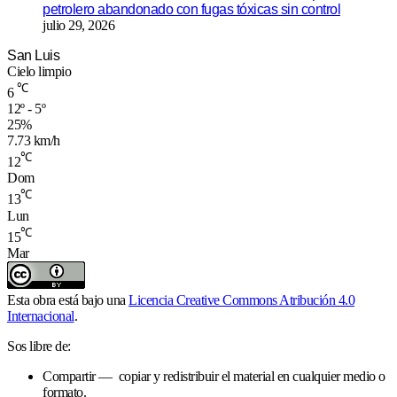
petrolero abandonado con fugas tóxicas sin control
julio 29, 2026
San Luis
Cielo limpio
℃
6
12º - 5º
25%
7.73 km/h
℃
12
Dom
℃
13
Lun
℃
15
Mar
Esta obra está bajo una
Licencia Creative Commons Atribución 4.0
Internacional
.
Sos libre de:
Compartir — copiar y redistribuir el material en cualquier medio o
formato.