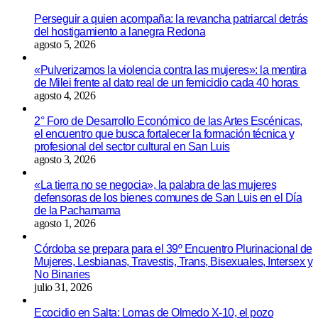
Perseguir a quien acompaña: la revancha patriarcal detrás
del hostigamiento a lanegra Redona
agosto 5, 2026
«Pulverizamos la violencia contra las mujeres»: la mentira
de Milei frente al dato real de un femicidio cada 40 horas
agosto 4, 2026
2° Foro de Desarrollo Económico de las Artes Escénicas,
el encuentro que busca fortalecer la formación técnica y
profesional del sector cultural en San Luis
agosto 3, 2026
«La tierra no se negocia», la palabra de las mujeres
defensoras de los bienes comunes de San Luis en el Día
de la Pachamama
agosto 1, 2026
Córdoba se prepara para el 39º Encuentro Plurinacional de
Mujeres, Lesbianas, Travestis, Trans, Bisexuales, Intersex y
No Binaries
julio 31, 2026
Ecocidio en Salta: Lomas de Olmedo X-10, el pozo