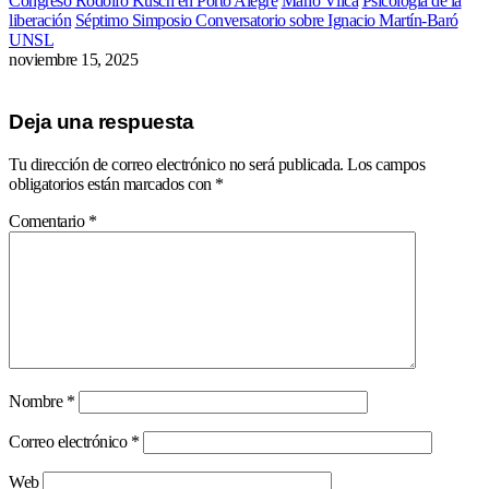
Congreso Rodolfo Kusch en Porto Alegre
Mario Vílca
Psicología de la
liberación
Séptimo Simposio Conversatorio sobre Ignacio Martín-Baró
UNSL
noviembre 15, 2025
Deja una respuesta
Tu dirección de correo electrónico no será publicada.
Los campos
obligatorios están marcados con
*
Comentario
*
Nombre
*
Correo electrónico
*
Web