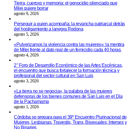
Tierra, cuerpxs y memoria: el genocidio silenciado que
Milei quiere borrar
agosto 9, 2026
Perseguir a quien acompaña: la revancha patriarcal detrás
del hostigamiento a lanegra Redona
agosto 5, 2026
«Pulverizamos la violencia contra las mujeres»: la mentira
de Milei frente al dato real de un femicidio cada 40 horas
agosto 4, 2026
2° Foro de Desarrollo Económico de las Artes Escénicas,
el encuentro que busca fortalecer la formación técnica y
profesional del sector cultural en San Luis
agosto 3, 2026
«La tierra no se negocia», la palabra de las mujeres
defensoras de los bienes comunes de San Luis en el Día
de la Pachamama
agosto 1, 2026
Córdoba se prepara para el 39º Encuentro Plurinacional de
Mujeres, Lesbianas, Travestis, Trans, Bisexuales, Intersex y
No Binaries