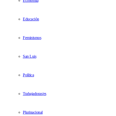
Economía
Educación
Feminismos
San Luis
Política
Trabajadoras/es
Plurinacional