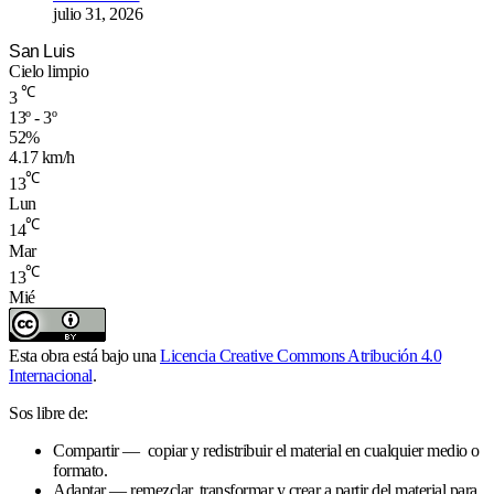
julio 31, 2026
San Luis
Cielo limpio
℃
3
13º - 3º
52%
4.17 km/h
℃
13
Lun
℃
14
Mar
℃
13
Mié
Esta obra está bajo una
Licencia Creative Commons Atribución 4.0
Internacional
.
Sos libre de:
Compartir — copiar y redistribuir el material en cualquier medio o
formato.
Adaptar — remezclar, transformar y crear a partir del material para