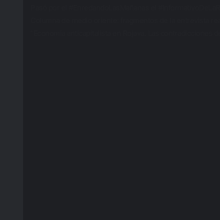
Pasó por el #EnredandoLasMañanas el #InformativoDeL
Columna de medio oriente: fragmentos de la entrevista rea
“Economía anticapitalista en Rojava. Las contradicciones de