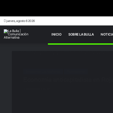
jueves, agosto 6 2026
INICIO
SOBRE LA BULLA
NOTICI
Inicio
/
Enredando Las Mañanas
/
Economía anticapitalista en Ro
Enredando Las Mañanas
Plurinacional
Economía anticapitalista en Roj
septiembre 1, 2022