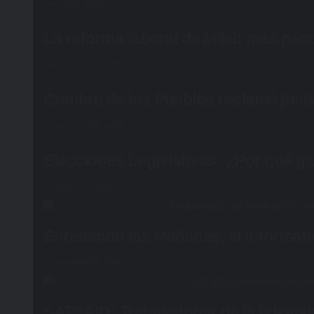
enero 11, 2026
La reforma laboral de Milei: más pa
diciembre 13, 2025
Cumbre de los Pueblos reclamó justic
noviembre 20, 2025
Elecciones Legislativas: ¿Por qué ga
octubre 27, 2025
Enredando las Mañanas, el informati
noviembre 26, 2024
SATSAID: Trabajadores de la televis