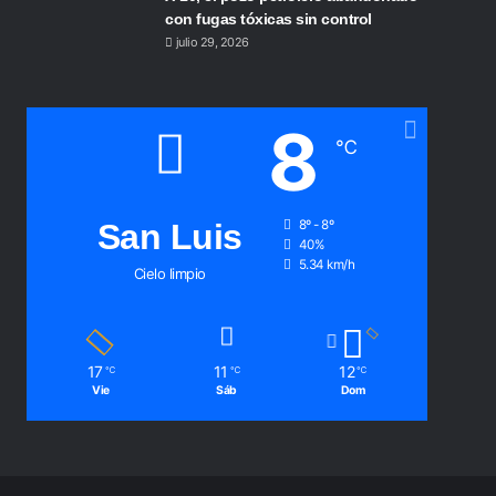
con fugas tóxicas sin control
julio 29, 2026
8
℃
San Luis
8º - 8º
40%
5.34 km/h
Cielo limpio
17
11
12
℃
℃
℃
Vie
Sáb
Dom