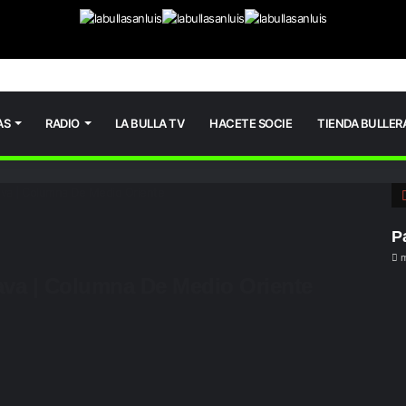
AS
RADIO
LA BULLA TV
HACETE SOCIE
TIENDA BULLER
java | Columna De Medio Oriente
P
m
ava | Columna De Medio Oriente