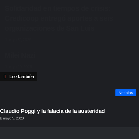
Solidaridad en tiempos de crisis:
Credicoop entregó aportes a seis
organizaciones de San Luis
mayo 31, 2026
Milei Nazi
mayo 20, 2026
Cerrar
Lee también
Noticias
Claudio Poggi y la falacia de la austeridad
mayo 5, 2026