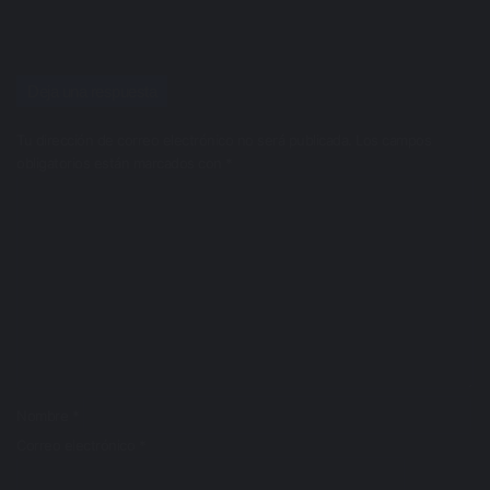
Deja una respuesta
Tu dirección de correo electrónico no será publicada.
Los campos
obligatorios están marcados con
*
C
o
m
e
n
t
a
r
i
o
*
Nombre
*
Correo electrónico
*