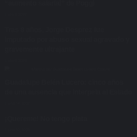
“aumento salarial” de Poggi
julio 8, 2026
Tras 8 años, Jorge Desprez fue
imputado por abuso sexual agravado y
gravemente ultrajante
julio 6, 2026
Guadalupe Belén Lucero: cinco años
de una ausencia que interpela al Estado
junio 14, 2026
¡Quereme! No tengo plata
junio 10, 2026