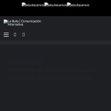
Menú
Buscar
Switch
por
skin
Inicio
/
Noticias
Noticias
San Luis
Femicidio de Soledad Salazar en
Concarán. Dolor e indignación
enero 18, 2023