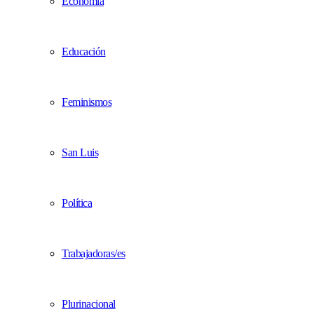
Economía
Educación
Feminismos
San Luis
Política
Trabajadoras/es
Plurinacional