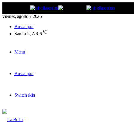
viernes, agosto 7 2026
Buscar por
℃
San Luis, AR
6
Menú
Buscar por
Switch skin