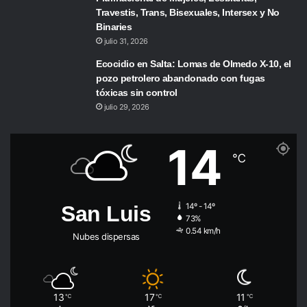
Travestis, Trans, Bisexuales, Intersex y No
Binaries
julio 31, 2026
Ecocidio en Salta: Lomas de Olmedo X-10, el
pozo petrolero abandonado con fugas
tóxicas sin control
julio 29, 2026
14
℃
San Luis
14º - 14º
73%
0.54 km/h
Nubes dispersas
13
17
11
℃
℃
℃