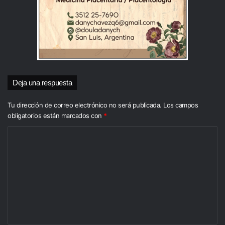
Deja una respuesta
Tu dirección de correo electrónico no será publicada.
Los campos
obligatorios están marcados con
*
C
o
m
e
n
t
a