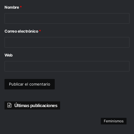
Nombre
*
r
i
o
Correo electrónico
*
*
Web
Últimas publicaciones
Feminismos