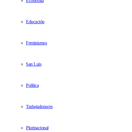
Economía
Educación
Feminismos
San Luis
Política
Trabajadoras/es
Plurinacional