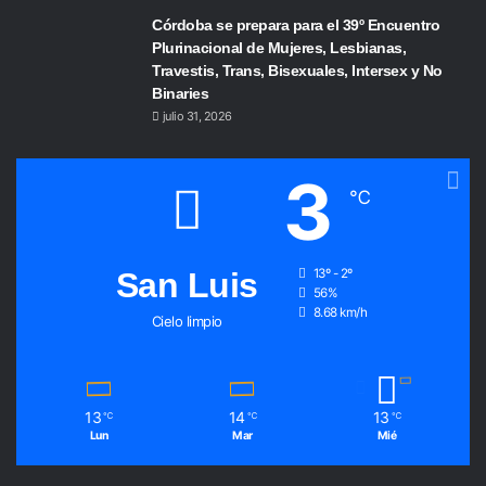
Córdoba se prepara para el 39º Encuentro
Plurinacional de Mujeres, Lesbianas,
Travestis, Trans, Bisexuales, Intersex y No
Binaries
julio 31, 2026
3
℃
San Luis
13º - 2º
56%
8.68 km/h
Cielo limpio
13
14
13
℃
℃
℃
Lun
Mar
Mié