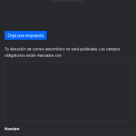
Deja una respuesta
Tu dirección de correo electrónico no será publicada.
Los campos
obligatorios están marcados con
*
C
o
m
e
n
t
a
Nombre
*
r