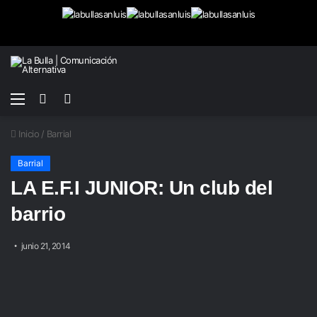
Menú
Buscar
Switch
por
skin
Inicio
/
Barrial
Barrial
LA E.F.I JUNIOR: Un club del
barrio
junio 21, 2014