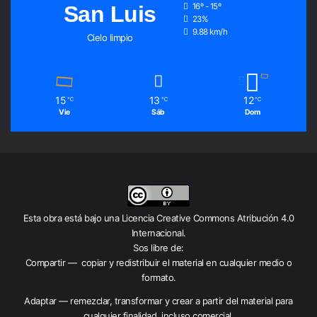
San Luis
16º - 15º
23%
9.88 km/h
Cielo limpio
15
13
12
℃
℃
℃
Vie
Sáb
Dom
Esta obra está bajo una
Licencia Creative Commons Atribución 4.0
Internacional
.
Sos libre de:
Compartir — copiar y redistribuir el material en cualquier medio o
formato.
Adaptar — remezclar, transformar y crear a partir del material para
cualquier finalidad, incluso comercial.