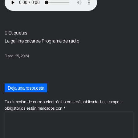
Etiquetas
La gallina cacarea
Programa de radio
abril 25, 2024
Deja una respuesta
Tu dirección de correo electrónico no será publicada.
Los campos
obligatorios están marcados con
*
C
o
m
e