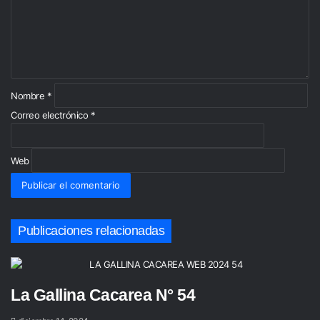
n
t
a
r
i
o
*
Nombre
*
Correo electrónico
*
Web
Publicaciones relacionadas
La Gallina Cacarea N° 54