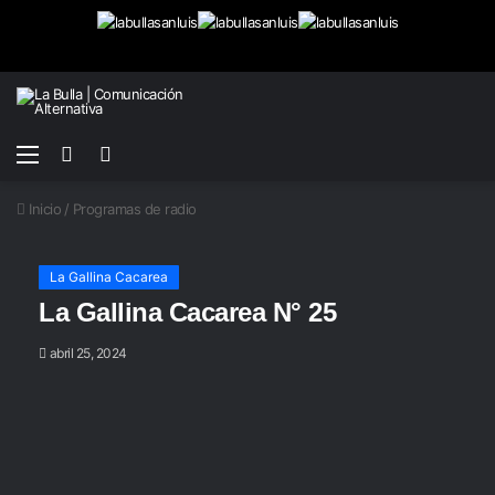
Menú
Buscar
Switch
por
skin
Inicio
/
Programas de radio
La Gallina Cacarea
La Gallina Cacarea N° 25
abril 25, 2024