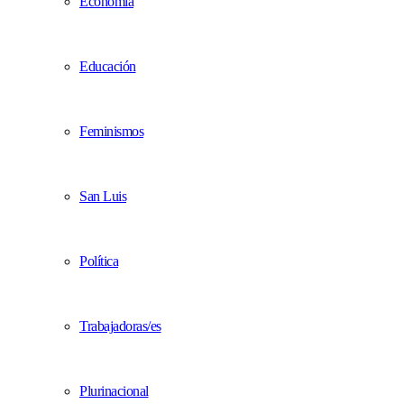
Economía
Educación
Feminismos
San Luis
Política
Trabajadoras/es
Plurinacional