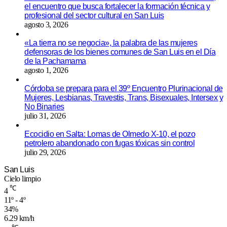
el encuentro que busca fortalecer la formación técnica y
profesional del sector cultural en San Luis
agosto 3, 2026
«La tierra no se negocia», la palabra de las mujeres
defensoras de los bienes comunes de San Luis en el Día
de la Pachamama
agosto 1, 2026
Córdoba se prepara para el 39º Encuentro Plurinacional de
Mujeres, Lesbianas, Travestis, Trans, Bisexuales, Intersex y
No Binaries
julio 31, 2026
Ecocidio en Salta: Lomas de Olmedo X-10, el pozo
petrolero abandonado con fugas tóxicas sin control
julio 29, 2026
San Luis
Cielo limpio
℃
4
11º - 4º
34%
6.29 km/h