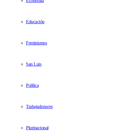
Economía
Educación
Feminismos
San Luis
Política
Trabajadoras/es
Plurinacional