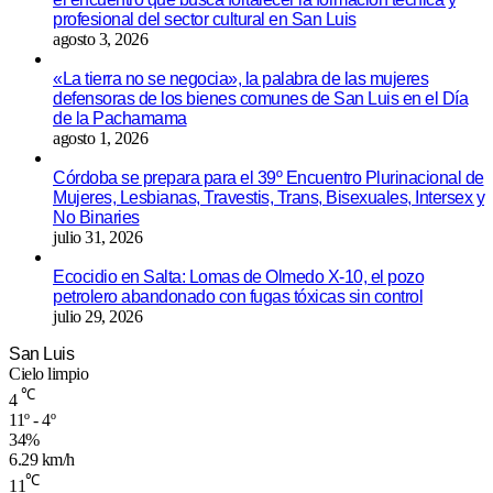
profesional del sector cultural en San Luis
agosto 3, 2026
«La tierra no se negocia», la palabra de las mujeres
defensoras de los bienes comunes de San Luis en el Día
de la Pachamama
agosto 1, 2026
Córdoba se prepara para el 39º Encuentro Plurinacional de
Mujeres, Lesbianas, Travestis, Trans, Bisexuales, Intersex y
No Binaries
julio 31, 2026
Ecocidio en Salta: Lomas de Olmedo X-10, el pozo
petrolero abandonado con fugas tóxicas sin control
julio 29, 2026
San Luis
Cielo limpio
℃
4
11º - 4º
34%
6.29 km/h
℃
11