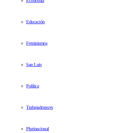
Economía
Educación
Feminismos
San Luis
Política
Trabajadoras/es
Plurinacional