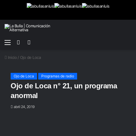
Menú
Buscar
Switch
por
skin
Inicio
/
Ojo de Loca
Ojo de Loca
Programas de radio
Ojo de Loca n° 21, un programa
anormal
abril 24, 2019