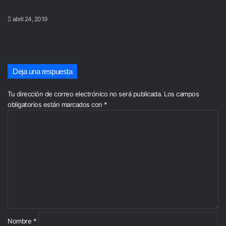
abril 24, 2019
Deja una respuesta
Tu dirección de correo electrónico no será publicada.
Los campos
obligatorios están marcados con
*
C
o
m
e
n
t
a
r
i
o
*
Nombre
*