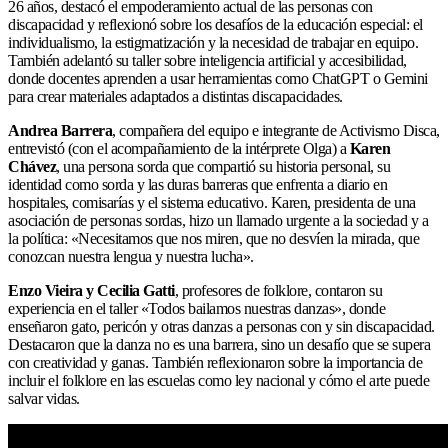
26 años, destacó el empoderamiento actual de las personas con
discapacidad y reflexionó sobre los desafíos de la educación especial: el
individualismo, la estigmatización y la necesidad de trabajar en equipo.
También adelantó su taller sobre inteligencia artificial y accesibilidad,
donde docentes aprenden a usar herramientas como ChatGPT o Gemini
para crear materiales adaptados a distintas discapacidades.
Andrea Barrera
, compañera del equipo e integrante de Activismo Disca,
entrevistó (con el acompañamiento de la intérprete Olga) a
Karen
Chávez
, una persona sorda que compartió su historia personal, su
identidad como sorda y las duras barreras que enfrenta a diario en
hospitales, comisarías y el sistema educativo. Karen, presidenta de una
asociación de personas sordas, hizo un llamado urgente a la sociedad y a
la política: «Necesitamos que nos miren, que no desvíen la mirada, que
conozcan nuestra lengua y nuestra lucha».
Enzo Vieira y Cecilia Gatti
, profesores de folklore, contaron su
experiencia en el taller «Todos bailamos nuestras danzas», donde
enseñaron gato, pericón y otras danzas a personas con y sin discapacidad.
Destacaron que la danza no es una barrera, sino un desafío que se supera
con creatividad y ganas. También reflexionaron sobre la importancia de
incluir el folklore en las escuelas como ley nacional y cómo el arte puede
salvar vidas.