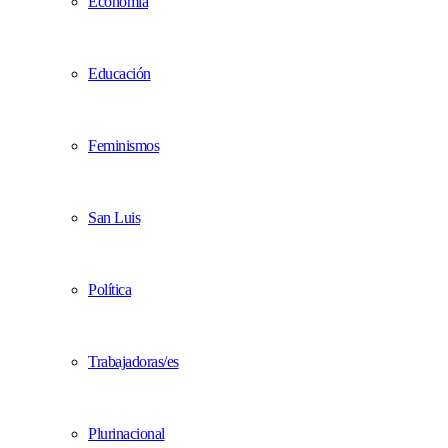
Economía
Educación
Feminismos
San Luis
Política
Trabajadoras/es
Plurinacional