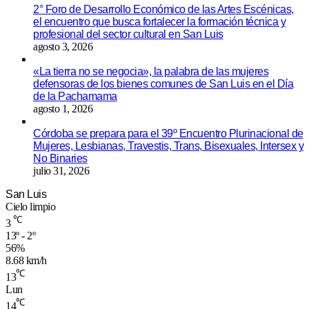
2° Foro de Desarrollo Económico de las Artes Escénicas,
el encuentro que busca fortalecer la formación técnica y
profesional del sector cultural en San Luis
agosto 3, 2026
«La tierra no se negocia», la palabra de las mujeres
defensoras de los bienes comunes de San Luis en el Día
de la Pachamama
agosto 1, 2026
Córdoba se prepara para el 39º Encuentro Plurinacional de
Mujeres, Lesbianas, Travestis, Trans, Bisexuales, Intersex y
No Binaries
julio 31, 2026
San Luis
Cielo limpio
℃
3
13º - 2º
56%
8.68 km/h
℃
13
Lun
℃
14