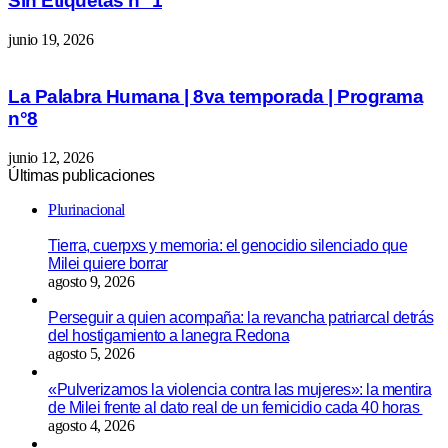
Sin Etiquetas n° 1
junio 19, 2026
La Palabra Humana | 8va temporada | Programa
n°8
junio 12, 2026
Últimas publicaciones
Plurinacional
Tierra, cuerpxs y memoria: el genocidio silenciado que
Milei quiere borrar
agosto 9, 2026
Perseguir a quien acompaña: la revancha patriarcal detrás
del hostigamiento a lanegra Redona
agosto 5, 2026
«Pulverizamos la violencia contra las mujeres»: la mentira
de Milei frente al dato real de un femicidio cada 40 horas
agosto 4, 2026