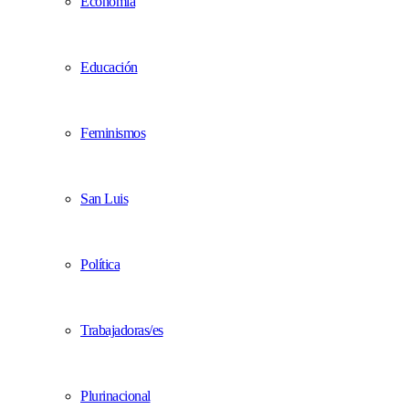
Economía
Educación
Feminismos
San Luis
Política
Trabajadoras/es
Plurinacional