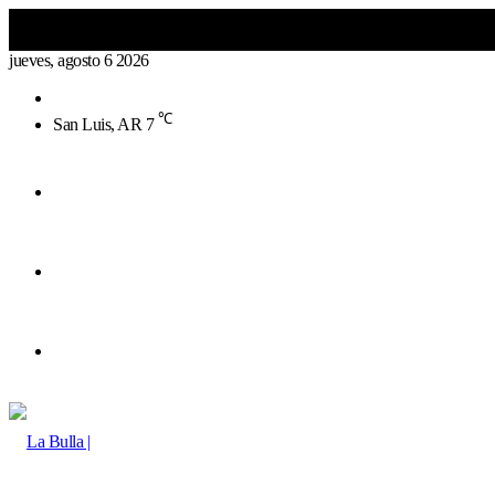
jueves, agosto 6 2026
Buscar
por
℃
San Luis, AR
7
Menú
Buscar
por
Switch
skin