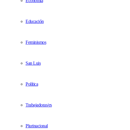
Economía
Educación
Feminismos
San Luis
Política
Trabajadoras/es
Plurinacional