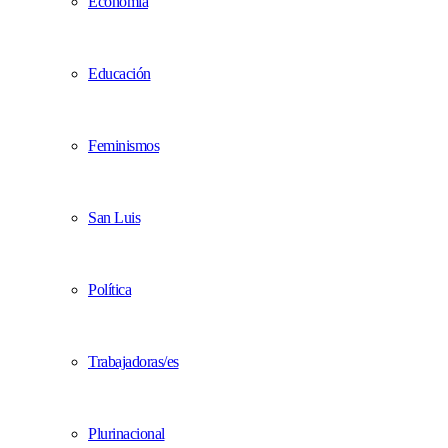
Economía
Educación
Feminismos
San Luis
Política
Trabajadoras/es
Plurinacional