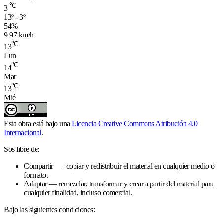
℃
3
13º - 3º
54%
9.97 km/h
℃
13
Lun
℃
14
Mar
℃
13
Mié
Esta obra está bajo una
Licencia Creative Commons Atribución 4.0
Internacional
.
Sos libre de:
Compartir — copiar y redistribuir el material en cualquier medio o
formato.
Adaptar — remezclar, transformar y crear a partir del material para
cualquier finalidad, incluso comercial.
Bajo las siguientes condiciones: