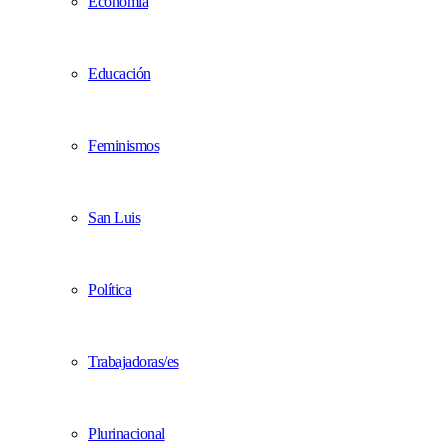
Economía
Educación
Feminismos
San Luis
Política
Trabajadoras/es
Plurinacional