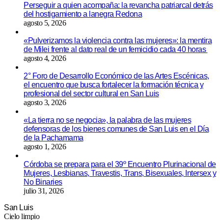
Perseguir a quien acompaña: la revancha patriarcal detrás
del hostigamiento a lanegra Redona
agosto 5, 2026
«Pulverizamos la violencia contra las mujeres»: la mentira
de Milei frente al dato real de un femicidio cada 40 horas
agosto 4, 2026
2° Foro de Desarrollo Económico de las Artes Escénicas,
el encuentro que busca fortalecer la formación técnica y
profesional del sector cultural en San Luis
agosto 3, 2026
«La tierra no se negocia», la palabra de las mujeres
defensoras de los bienes comunes de San Luis en el Día
de la Pachamama
agosto 1, 2026
Córdoba se prepara para el 39º Encuentro Plurinacional de
Mujeres, Lesbianas, Travestis, Trans, Bisexuales, Intersex y
No Binaries
julio 31, 2026
San Luis
Cielo limpio