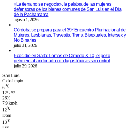
«La tierra no se negocia», la palabra de las mujeres
defensoras de los bienes comunes de San Luis en el Día
de la Pachamama
agosto 1, 2026
Córdoba se prepara para el 39º Encuentro Plurinacional de
Mujeres, Lesbianas, Travestis, Trans, Bisexuales, Intersex y
No Binaries
julio 31, 2026
Ecocidio en Salta: Lomas de Olmedo X-10, el pozo
petrolero abandonado con fugas tóxicas sin control
julio 29, 2026
San Luis
Cielo limpio
℃
6
12º - 5º
26%
7.9 km/h
℃
12
Dom
℃
13
Lun