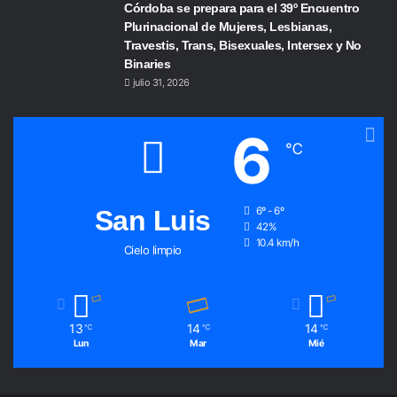
Córdoba se prepara para el 39º Encuentro
Plurinacional de Mujeres, Lesbianas,
Travestis, Trans, Bisexuales, Intersex y No
Binaries
julio 31, 2026
6
℃
San Luis
6º - 6º
42%
10.4 km/h
Cielo limpio
13
14
14
℃
℃
℃
Lun
Mar
Mié