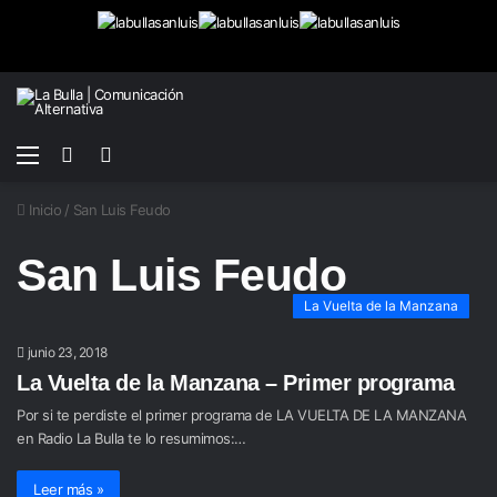
Menú
Buscar
Switch
por
skin
Inicio
/
San Luis Feudo
San Luis Feudo
La Vuelta de la Manzana
junio 23, 2018
La Vuelta de la Manzana – Primer programa
Por si te perdiste el primer programa de LA VUELTA DE LA MANZANA
en Radio La Bulla te lo resumimos:…
Leer más »