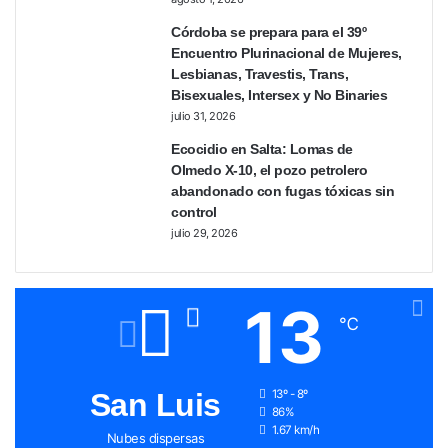
Córdoba se prepara para el 39º
Encuentro Plurinacional de Mujeres,
Lesbianas, Travestis, Trans,
Bisexuales, Intersex y No Binaries
julio 31, 2026
Ecocidio en Salta: Lomas de
Olmedo X-10, el pozo petrolero
abandonado con fugas tóxicas sin
control
julio 29, 2026
13
℃
San Luis
13º - 8º
86%
1.67 km/h
Nubes dispersas