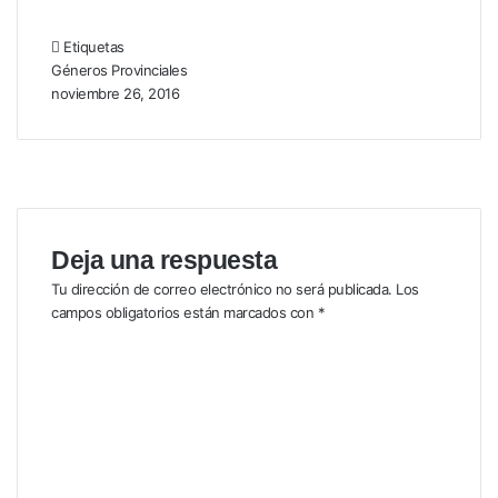
Etiquetas
Géneros
Provinciales
noviembre 26, 2016
Deja una respuesta
Tu dirección de correo electrónico no será publicada.
Los
campos obligatorios están marcados con
*
C
o
m
e
n
t
a