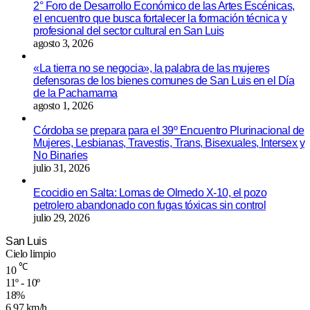
2° Foro de Desarrollo Económico de las Artes Escénicas,
el encuentro que busca fortalecer la formación técnica y
profesional del sector cultural en San Luis
agosto 3, 2026
«La tierra no se negocia», la palabra de las mujeres
defensoras de los bienes comunes de San Luis en el Día
de la Pachamama
agosto 1, 2026
Córdoba se prepara para el 39º Encuentro Plurinacional de
Mujeres, Lesbianas, Travestis, Trans, Bisexuales, Intersex y
No Binaries
julio 31, 2026
Ecocidio en Salta: Lomas de Olmedo X-10, el pozo
petrolero abandonado con fugas tóxicas sin control
julio 29, 2026
San Luis
Cielo limpio
℃
10
11º - 10º
18%
6.97 km/h