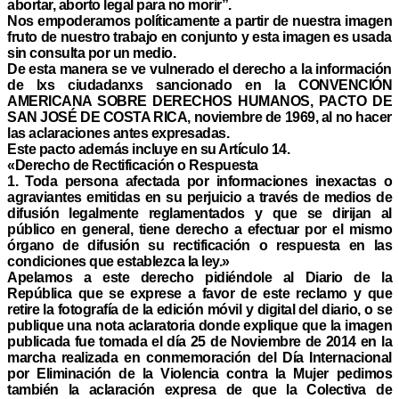
abortar, aborto legal para no morir”.
Nos empoderamos políticamente a partir de nuestra imagen
fruto de nuestro trabajo en conjunto y esta imagen es usada
sin consulta por un medio.
De esta manera se ve vulnerado el derecho a la información
de lxs ciudadanxs sancionado en la CONVENCIÓN
AMERICANA SOBRE DERECHOS HUMANOS, PACTO DE
SAN JOSÉ DE COSTA RICA, noviembre de 1969, al no hacer
las aclaraciones antes expresadas.
Este pacto además incluye en su Artículo 14.
«Derecho de Rectificación o Respuesta
1. Toda persona afectada por informaciones inexactas o
agraviantes emitidas en su perjuicio a través de medios de
difusión legalmente reglamentados y que se dirijan al
público en general, tiene derecho a efectuar por el mismo
órgano de difusión su rectificación o respuesta en las
condiciones que establezca la ley.»
Apelamos a este derecho pidiéndole al Diario de la
República que se exprese a favor de este reclamo y que
retire la fotografía de la edición móvil y digital del diario, o se
publique una nota aclaratoria donde explique que la imagen
publicada fue tomada el día 25 de Noviembre de 2014 en la
marcha realizada en conmemoración del Día Internacional
por Eliminación de la Violencia contra la Mujer pedimos
también la aclaración expresa de que la Colectiva de