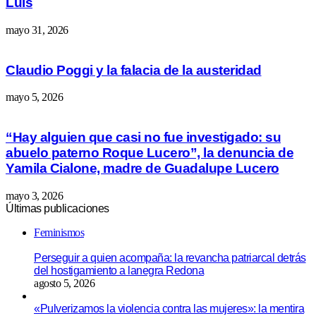
Luis
mayo 31, 2026
Claudio Poggi y la falacia de la austeridad
mayo 5, 2026
“Hay alguien que casi no fue investigado: su
abuelo paterno Roque Lucero”, la denuncia de
Yamila Cialone, madre de Guadalupe Lucero
mayo 3, 2026
Últimas publicaciones
Feminismos
Perseguir a quien acompaña: la revancha patriarcal detrás
del hostigamiento a lanegra Redona
agosto 5, 2026
«Pulverizamos la violencia contra las mujeres»: la mentira