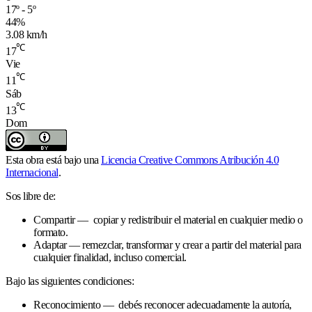
17º - 5º
44%
3.08 km/h
℃
17
Vie
℃
11
Sáb
℃
13
Dom
Esta obra está bajo una
Licencia Creative Commons Atribución 4.0
Internacional
.
Sos libre de:
Compartir — copiar y redistribuir el material en cualquier medio o
formato.
Adaptar — remezclar, transformar y crear a partir del material para
cualquier finalidad, incluso comercial.
Bajo las siguientes condiciones:
Reconocimiento — debés reconocer adecuadamente la autoría,