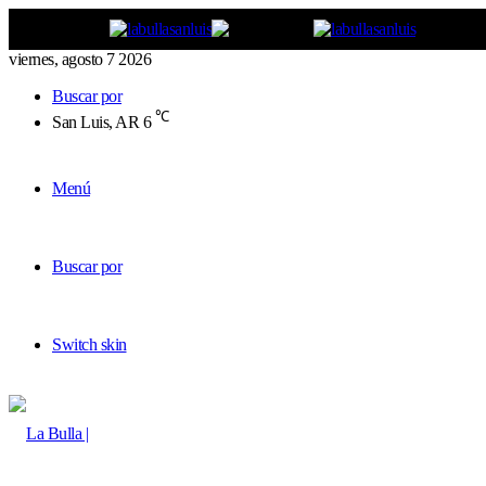
viernes, agosto 7 2026
Buscar por
℃
San Luis, AR
6
Menú
Buscar por
Switch skin