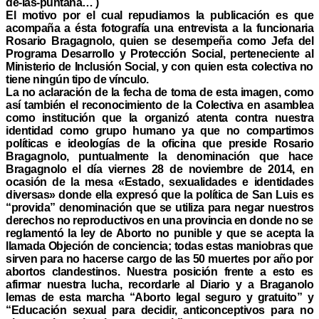
de-las-puntana… )
El motivo por el cual repudiamos la publicación es que
acompaña a ésta fotografía una entrevista a la funcionaria
Rosario Bragagnolo, quien se desempeña como Jefa del
Programa Desarrollo y Protección Social, perteneciente al
Ministerio de Inclusión Social, y con quien esta colectiva no
tiene ningún tipo de vínculo.
La no aclaración de la fecha de toma de esta imagen, como
así también el reconocimiento de la Colectiva en asamblea
como institución que la organizó atenta contra nuestra
identidad como grupo humano ya que no compartimos
políticas e ideologías de la oficina que preside Rosario
Bragagnolo, puntualmente la denominación que hace
Bragagnolo el día viernes 28 de noviembre de 2014, en
ocasión de la mesa «Estado, sexualidades e identidades
diversas» donde ella expresó que la política de San Luis es
“provida” denominación que se utiliza para negar nuestros
derechos no reproductivos en una provincia en donde no se
reglamentó la ley de Aborto no punible y que se acepta la
llamada Objeción de conciencia; todas estas maniobras que
sirven para no hacerse cargo de las 50 muertes por año por
abortos clandestinos. Nuestra posición frente a esto es
afirmar nuestra lucha, recordarle al Diario y a Braganolo
lemas de esta marcha “Aborto legal seguro y gratuito” y
“Educación sexual para decidir, anticonceptivos para no