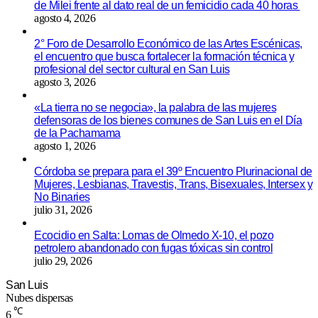
de Milei frente al dato real de un femicidio cada 40 horas
agosto 4, 2026
2° Foro de Desarrollo Económico de las Artes Escénicas,
el encuentro que busca fortalecer la formación técnica y
profesional del sector cultural en San Luis
agosto 3, 2026
«La tierra no se negocia», la palabra de las mujeres
defensoras de los bienes comunes de San Luis en el Día
de la Pachamama
agosto 1, 2026
Córdoba se prepara para el 39º Encuentro Plurinacional de
Mujeres, Lesbianas, Travestis, Trans, Bisexuales, Intersex y
No Binaries
julio 31, 2026
Ecocidio en Salta: Lomas de Olmedo X-10, el pozo
petrolero abandonado con fugas tóxicas sin control
julio 29, 2026
San Luis
Nubes dispersas
℃
6